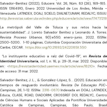
Salvador-Benítez (2022), Educere. Vol. 26, Núm. 83 (26), 169-185.
ISSN 13164910, Enero 2022 Universidad de Los Andes, Mérida –
Venezuela. LATINDEX, DOAJ, SCIELO, DIALNET,UNAM, REDALYC, ISSUU.
http://erevistas.saber.ula.ve/index.php/educere/article/view/17477/2
La metrópoli del Valle de Toluca y sus retos hacia la
sustentabilidad”. J. Loreto Salvador Benítez y Leonardo A. Torres.
Revista Proceso Urbanos
. 9(1):e550; enero-junio. 2022. ISSNe
2500-5200.. 1-10 páginas, Colombia Corporación Universitaria del
Caribe, CECAR.
https://doi.org/10.21892/2422085X.550
“Lo instituyente educativo a raíz del Covid-19”, en
Revista d
Identidad Universitaria
,
vol. 1, n. 16, p. 29-31, mar. 2022. Disponibl
en: <
https://revistaidentidad.uaemex.mx/article/view/18210
>. Fecha
de acceso: 31 mar. 2022.
Salvador-Benítez, J. L.., & González-López, S. . (2021). Educación en
tiempos de resguardo involuntário.
Revista De Educação PUC
Campinas
,
26
, 1–12. ISSNe:
2318-0870
Indexada en DOAJ, LATINDEX,
Educa, CLASE, ROAD, DIADORIM, CROSSREF DOI, REDALYC, Centro
de Ciências Humans e Sociais Aplicadas da Pontifícia Universidade
Católica de Campinas, Campinas, São Paulo, Brasil