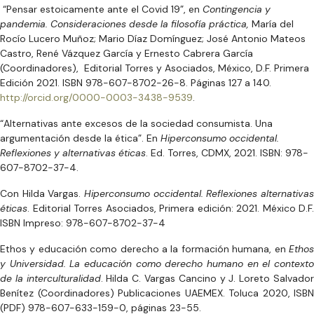
“Pensar estoicamente ante el Covid 19”, en
Contingencia y
pandemia. Consideraciones desde la filosofía práctica,
María del
Rocío Lucero Muñoz; Mario Díaz Domínguez; José Antonio Mateos
Castro, René Vázquez García y Ernesto Cabrera García
(Coordinadores), Editorial Torres y Asociados, México, D.F. Primera
Edición 2021. ISBN 978-607-8702-26-8. Páginas 127 a 140.
http://orcid.org/0000-0003-3438-9539
.
“Alternativas ante excesos de la sociedad consumista. Una
argumentación desde la ética”. En
Hiperconsumo occidental.
Reflexiones y alternativas éticas
. Ed. Torres, CDMX, 2021. ISBN: 978-
607-8702-37-4.
Con Hilda Vargas.
Hiperconsumo occidental. Reflexiones alternativas
éticas
. Editorial Torres Asociados, Primera edición: 2021. México D.F.
ISBN Impreso: 978-607-8702-37-4
Ethos y educación como derecho a la formación humana, en
Ethos
y Universidad. La educación como derecho humano en el contexto
de la interculturalidad
. Hilda C. Vargas Cancino y J. Loreto Salvado
Benítez (Coordinadores) Publicaciones UAEMEX. Toluca 2020, ISBN
(PDF) 978-607-633-159-0, páginas 23-55.