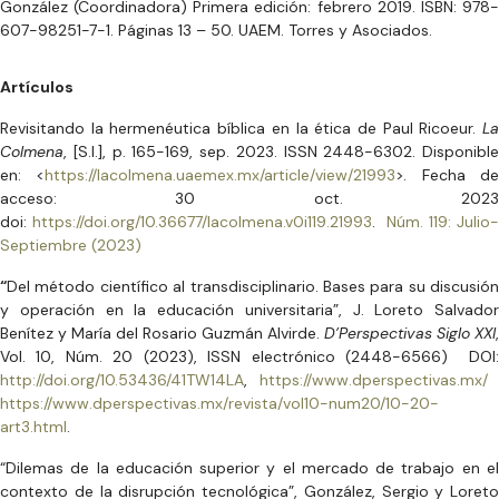
González (Coordinadora) Primera edición: febrero 2019. ISBN: 978-
607-98251-7-1. Páginas 13 – 50. UAEM. Torres y Asociados.
Artículos
Revisitando la hermenéutica bíblica en la ética de Paul Ricoeur.
La
Colmena
, [S.l.], p. 165-169, sep. 2023. ISSN 2448-6302. Disponible
en: <
https://lacolmena.uaemex.mx/article/view/21993
>. Fecha d
acceso: 30 oct. 2023
doi:
https://doi.org/10.36677/lacolmena.v0i119.21993
.
Núm. 119: Julio-
Septiembre (2023)
“
Del método científico al transdisciplinario. Bases para su discusión
y operación en la educación universitaria”, J. Loreto Salvador
Benítez y María del Rosario Guzmán Alvirde.
D’Perspectivas Siglo XXI
,
Vol. 10, Núm. 20 (2023), ISSN electrónico (2448-6566) DOI:
http://doi.org/10.53436/41TW14LA
,
https://www.dperspectivas.mx/
https://www.dperspectivas.mx/revista/vol10-num20/10-20-
art3.html
.
“Dilemas de la educación superior y el mercado de trabajo en el
contexto de la disrupción tecnológica”, González, Sergio y Loreto