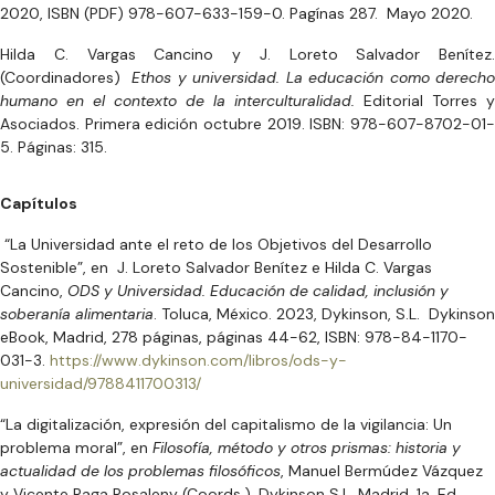
2020, ISBN (PDF) 978-607-633-159-0. Pagínas 287. Mayo 2020.
Hilda C. Vargas Cancino y J. Loreto Salvador Benítez.
(Coordinadores)
Ethos y universidad. La educación como derecho
humano en el contexto de la interculturalidad.
Editorial Torres y
Asociados. Primera edición octubre 2019. ISBN: 978-607-8702-01-
5. Páginas: 315.
Capítulos
“La Universidad ante el reto de los Objetivos del Desarrollo
Sostenible”, en J. Loreto Salvador Benítez e Hilda C. Vargas
Cancino,
ODS y Universidad. Educación de calidad, inclusión y
soberanía alimentaria
. Toluca, México. 2023, Dykinson, S.L. Dykinson
eBook, Madrid, 278 páginas, páginas 44-62, ISBN: 978-84-1170-
031-3.
https://www.dykinson.com/libros/ods-y-
universidad/9788411700313/
“La digitalización, expresión del capitalismo de la vigilancia: Un
problema moral”, en
Filosofía, método y otros prismas: historia y
actualidad de los problemas filosóficos
, Manuel Bermúdez Vázquez
y Vicente Raga Rosaleny (Coords.), Dykinson S.L. Madrid, 1a. Ed.